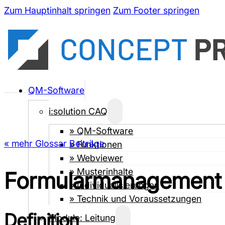
Zum Hauptinhalt springen
Zum Footer springen
QM-Software
i:solution CAQ
» QM-Software
« mehr Glossar Beiträge
» Funktionen
» Webviewer
» Musterinhalte
Formularmanagement
» Individualisierungen
» Technik und Voraussetzungen
Definition
Module: Leitung