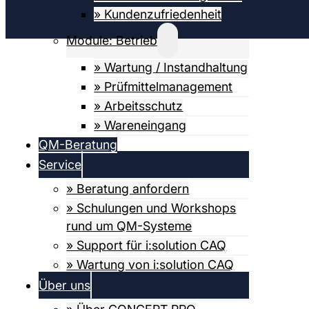
» Kundenzufriedenheit
Module: Betrieb
» Wartung / Instandhaltung
» Prüfmittel­­management
» Arbeitsschutz
» Wareneingang
QM-Beratung
Service
» Beratung anfordern
» Schulungen und Workshops
rund um QM-Systeme
» Support für i:solution CAQ
» Wartung von i:solution CAQ
Über uns