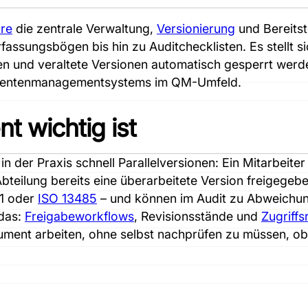
re
die zentrale Verwaltung,
Versionierung
und Bereitste
ssungsbögen bis hin zu Auditchecklisten. Es stellt sic
fen und veraltete Versionen automatisch gesperrt wer
kumentenmanagementsystems im QM-Umfeld.
 wichtig ist
der Praxis schnell Parallelversionen: Ein Mitarbeiter 
teilung bereits eine überarbeitete Version freigegeb
1 oder
ISO 13485
– und können im Audit zu Abweichun
 das:
Freigabeworkflows
, Revisionsstände und
Zugriffs
ment arbeiten, ohne selbst nachprüfen zu müssen, ob e