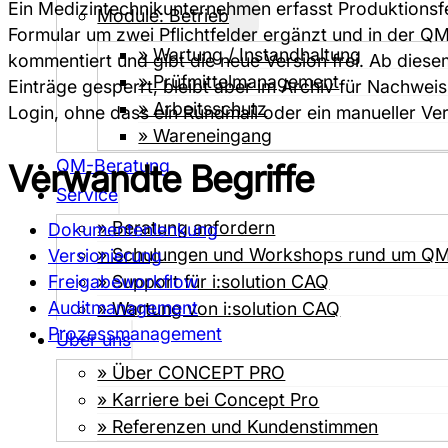
Ein Medizintechnikunternehmen erfasst Produktionsfe
Module: Betrieb
Formular um zwei Pflichtfelder ergänzt und in der QM
» Wartung / Instandhaltung
kommentiert und gibt die neue Version frei. Ab diesem
» Prüfmittel­­management
Einträge gesperrt, bleibt aber im Archiv für Nachwei
» Arbeitsschutz
Login, ohne dass ein Rundmail oder ein manueller Vert
» Wareneingang
QM-Beratung
Verwandte Begriffe
Service
» Beratung anfordern
Dokumentenlenkung
» Schulungen und Workshops rund um Q
Versionierung
Freigabeworkflow
» Support für i:solution CAQ
Auditmanagement
» Wartung von i:solution CAQ
Prozessmanagement
Über uns
» Über CONCEPT PRO
» Karriere bei Concept Pro
» Referenzen und Kundenstimmen