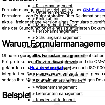
» Risiko­management
Formularmanagement bezeichnet in einer
QM-Softwa
» Unternehmensziele
Formulare – von Prüfprotokollen über Reklamationserfa
» Kennzahlen
aktuell freigegebene Version eines Formulars zugrei
» Management-Review
eine der Grundfunktionen eines strukturierten Do
» Personalmanagement
» Schulungsmanagement
Warum Formularmanagement
Module: QM
Ohne ein geregeltes Formularmanagement entstehen in 
» Dokumenten­­management
Prüfprotokoll vom letzten Quartal, während die QM-Ab
» Prozess­management
gefährden die
Normkonformität
– etwa nach ISO 900
» Auditmanagement
integriertem Formularmanagement verhindert genau
» Reklamations­management
sodass Ihre Mitarbeiter immer mit dem richtigen Doku
» Maßnahmen­management
» Wissens­management
Beispiel
» Lieferanten­­­management
» Kundenzufriedenheit