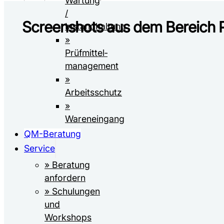
Wartung
/
Screenshots aus dem Bereich 
Instandhaltung
»
Prüfmittel­­
management
»
Arbeitsschutz
»
Wareneingang
QM-Beratung
Service
» Beratung
anfordern
» Schulungen
und
Workshops