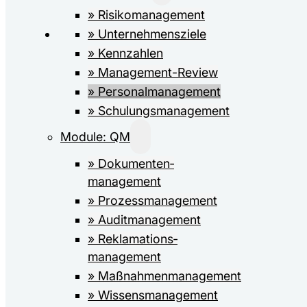
» Risiko­management
» Unternehmensziele
» Kennzahlen
» Management-Review
» Personalmanagement
» Schulungsmanagement
Module: QM
» Dokumenten­­
management
» Prozess­management
» Auditmanagement
» Reklamations­
management
» Maßnahmen­management
» Wissens­management