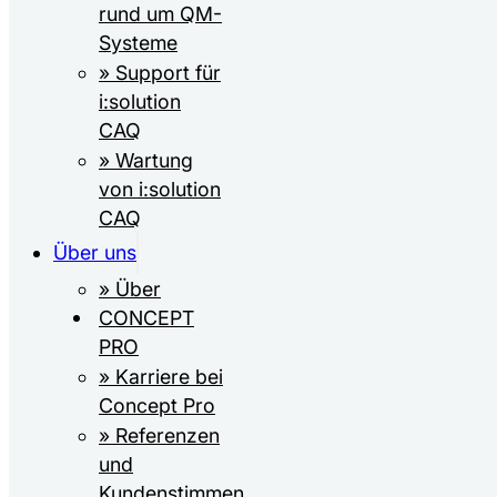
rund um QM-
Systeme
» Support für
i:solution
CAQ
» Wartung
von i:solution
CAQ
Über uns
» Über
CONCEPT
PRO
» Karriere bei
Concept Pro
» Referenzen
und
Kundenstimmen