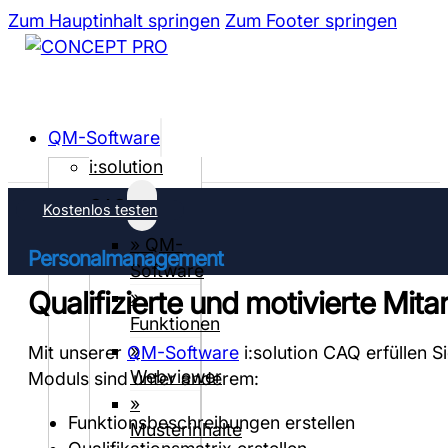
Zum Hauptinhalt springen
Zum Footer springen
QM-Software
i:solution
CAQ
Kostenlos testen
» QM-
Personalmanagement
Software
Qualifizierte und motivierte Mita
»
Funktionen
»
Mit unserer
QM-Software
i:solution CAQ erfüllen 
Webviewer
Moduls sind unter anderem:
»
Funktionsbeschreibungen erstellen
Musterinhalte