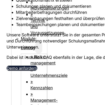
Qualifikationsmatrix erstellen
»
Schulungen planen und dokumentieren
Individualisierungen
Mitarbeiterbefragungen durchführen
»
Zielvereinbarungen festhalten und überprüfen
Technik
Teambesprechungen planen und dokumentier
und
Voraussetzungen
Unsere Software unterstützt Sie in der gesamten P
Module:
und Durchführung notwendiger Schulungsmaßnahme
Unterweisungen.
Leitung
» Risiko­
Dabei ist i:solution CAQ ebenfalls in der Lage, d
management
Demo anfordern
»
Unternehmensziele
»
Kennzahlen
»
Management-