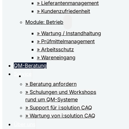
» Lieferanten­­­management
» Kundenzufriedenheit
Module: Betrieb
» Wartung / Instandhaltung
» Prüfmittel­­management
» Arbeitsschutz
» Wareneingang
QM-Beratung
Service
» Beratung anfordern
» Schulungen und Workshops
rund um QM-Systeme
» Support für i:solution CAQ
» Wartung von i:solution CAQ
Über uns