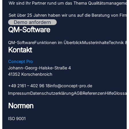
Wir sind Ihr Partner rund um das Thema Qualitäts­­managemen
Seit über 25 Jahren haben wir uns auf die Beratung von Firmen 
Demo anfordern
QM-Software
QM-Software
Funktionen im Überblick
Muster­inhalte
Technik &
Kontakt
Concept Pro
Johann-Georg-Halske-Straße 4
41352 Korschen­­broich
+49 2161 – 402 96 18
info@concept-pro.de
Impressum
Datenschutz­­erklärung
AGB
Referenzen
Hilfe
Glossar
Normen
ISO 9001