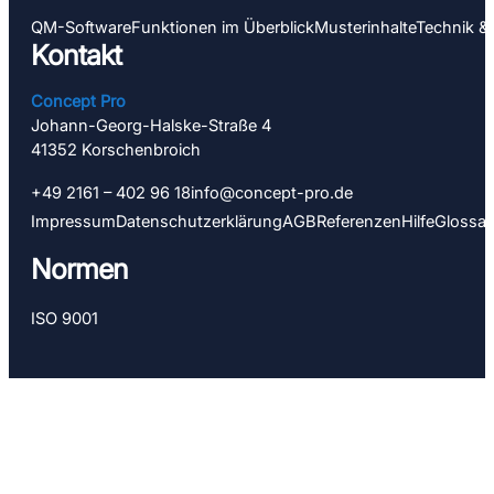
QM-Software
Funktionen im Überblick
Muster­inhalte
Technik &
Kontakt
Concept Pro
Johann-Georg-Halske-Straße 4
41352 Korschen­­broich
+49 2161 – 402 96 18
info@concept-pro.de
Impressum
Datenschutz­­erklärung
AGB
Referenzen
Hilfe
Glossar
Normen
ISO 9001