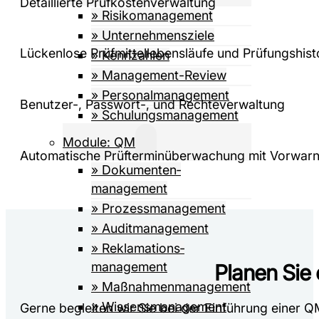
Detaillierte Prüfkostenverwaltung
» Risiko­management
» Unternehmensziele
Lückenlose Prüfmittellebensläufe und Prüfungshist
» Kennzahlen
» Management-Review
» Personalmanagement
Benutzer-, Passwort-, und Rechteverwaltung
» Schulungsmanagement
Module: QM
Automatische Prüfterminüberwachung mit Vorwarn
» Dokumenten­­
management
» Prozess­management
» Auditmanagement
» Reklamations­
management
Planen Sie 
» Maßnahmen­management
» Wissens­management
Gerne begleiten wir Sie bei der Einführung einer 