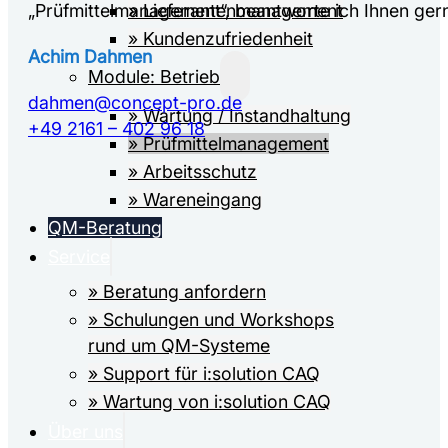
» Lieferanten­­­management
„Prüfmittelmanagement“, beantworte ich Ihnen ger
» Kundenzufriedenheit
Achim Dahmen
Module: Betrieb
dahmen@concept-pro.de
» Wartung / Instandhaltung
+49 2161 – 402 96 18
» Prüfmittel­­management
» Arbeitsschutz
» Wareneingang
QM-Beratung
Service
» Beratung anfordern
» Schulungen und Workshops
rund um QM-Systeme
» Support für i:solution CAQ
» Wartung von i:solution CAQ
Über uns