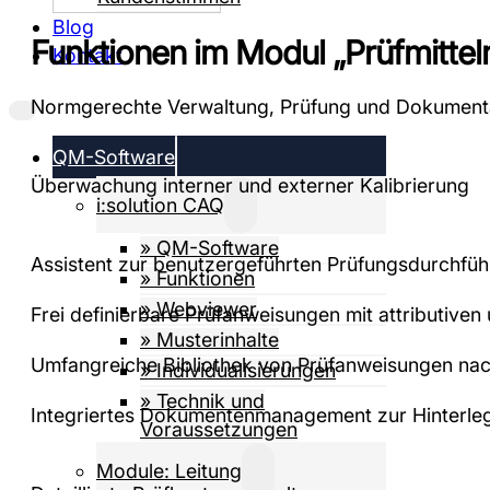
Blog
Funktionen im Modul „Prüfmitt
Kontakt
Normgerechte Verwaltung, Prüfung und Dokumentat
QM-Software
Überwachung interner und externer Kalibrierung
i:solution CAQ
» QM-Software
Assistent zur benutzergeführten Prüfungsdurchfü
» Funktionen
» Webviewer
Frei definierbare Prüfanweisungen mit attributive
» Musterinhalte
Umfangreiche Bibliothek von Prüfanweisungen n
» Individualisierungen
» Technik und
Integriertes Dokumentenmanagement zur Hinterleg
Voraussetzungen
Module: Leitung