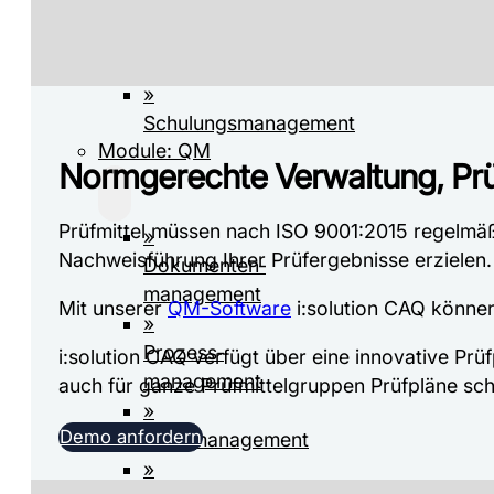
Review
»
Personalmanagement
»
Schulungsmanagement
Module: QM
Normgerechte Verwaltung, Prü
Prüfmittel müssen nach ISO 9001:2015 regelmäßi
»
Nachweisführung Ihrer Prüfergebnisse erzielen.
Dokumenten­­
management
Mit unserer
QM-Software
i:solution CAQ können
»
Prozess­
i:solution CAQ verfügt über eine innovative Prü
management
auch für ganze Prüfmittelgruppen Prüfpläne schn
»
Demo anfordern
Auditmanagement
»