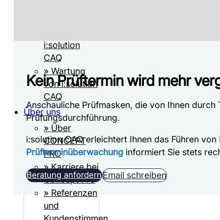
rund um QM-
Systeme
» Support für
i:solution
CAQ
» Wartung
Kein Prüftermin wird mehr ver
von i:solution
CAQ
Anschauliche Prüfmasken, die von Ihnen durch 
Über uns
Prüfungsdurchführung.
» Über
i:solution CAQ erleichtert Ihnen das Führen von
CONCEPT
Prüfterminüberwachung
informiert Sie stets rec
PRO
» Karriere bei
Beratung anfordern
Email schreiben
Concept Pro
» Referenzen
und
Kundenstimmen