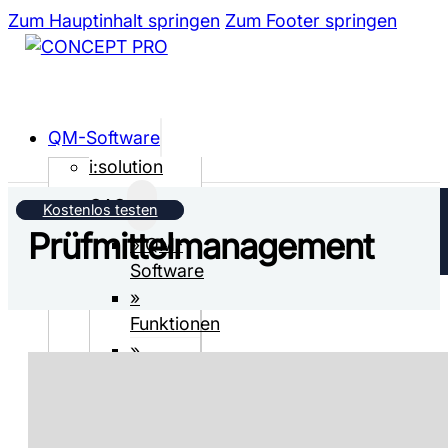
Zum Hauptinhalt springen
Zum Footer springen
QM-Software
i:solution
CAQ
Kostenlos testen
Prüfmittel­­management
» QM-
Software
»
Funktionen
»
Webviewer
»
Musterinhalte