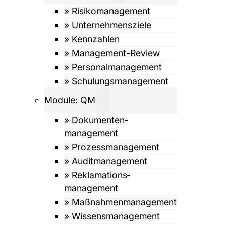
» Risiko­management
» Unternehmensziele
» Kennzahlen
» Management-Review
» Personalmanagement
» Schulungsmanagement
Module: QM
» Dokumenten­­
management
» Prozess­management
» Auditmanagement
» Reklamations­
management
» Maßnahmen­management
» Wissens­management