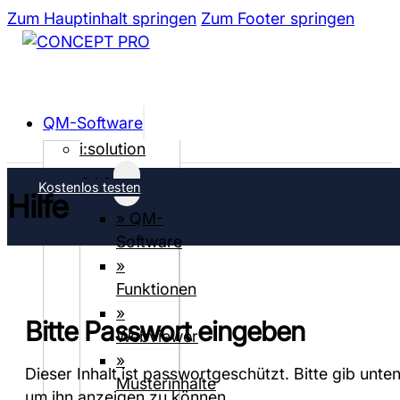
Zum Hauptinhalt springen
Zum Footer springen
QM-Software
i:solution
CAQ
Kostenlos testen
Hilfe
» QM-
Software
»
Funktionen
»
Bitte Passwort eingeben
Webviewer
»
Dieser Inhalt ist passwortgeschützt. Bitte gib unte
Musterinhalte
um ihn anzeigen zu können.