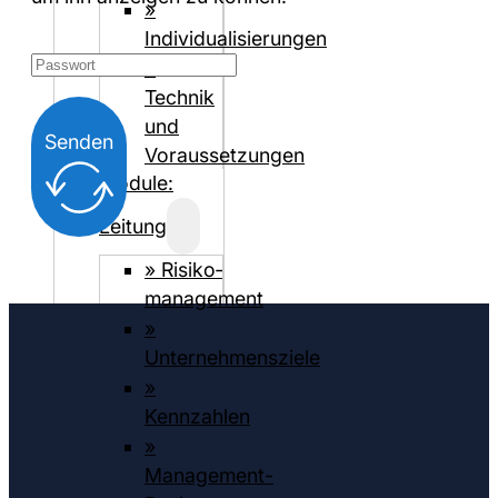
»
Individualisierungen
»
Technik
und
Senden
Voraussetzungen
Module:
Leitung
» Risiko­
management
»
Unternehmensziele
»
Kennzahlen
»
Management-