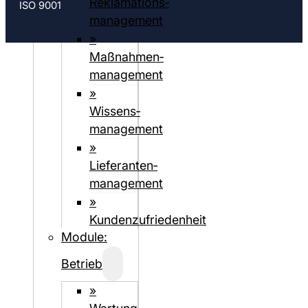
Reklamations­
ISO 9001
management
»
Maßnahmen­
management
»
Wissens­
management
»
Lieferanten­­­
management
»
Kundenzufriedenheit
Module:
Betrieb
»