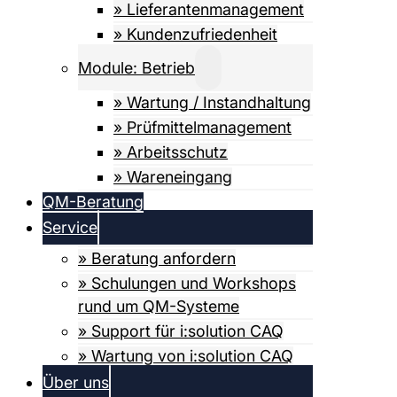
» Lieferanten­­­management
» Kundenzufriedenheit
Module: Betrieb
» Wartung / Instandhaltung
» Prüfmittel­­management
» Arbeitsschutz
» Wareneingang
QM-Beratung
Service
» Beratung anfordern
» Schulungen und Workshops
rund um QM-Systeme
» Support für i:solution CAQ
» Wartung von i:solution CAQ
Über uns