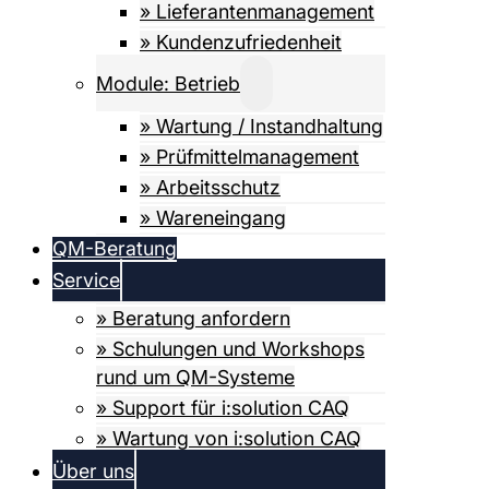
» Lieferanten­­­management
» Kundenzufriedenheit
Module: Betrieb
» Wartung / Instandhaltung
» Prüfmittel­­management
» Arbeitsschutz
» Wareneingang
QM-Beratung
Service
» Beratung anfordern
» Schulungen und Workshops
rund um QM-Systeme
» Support für i:solution CAQ
» Wartung von i:solution CAQ
Über uns