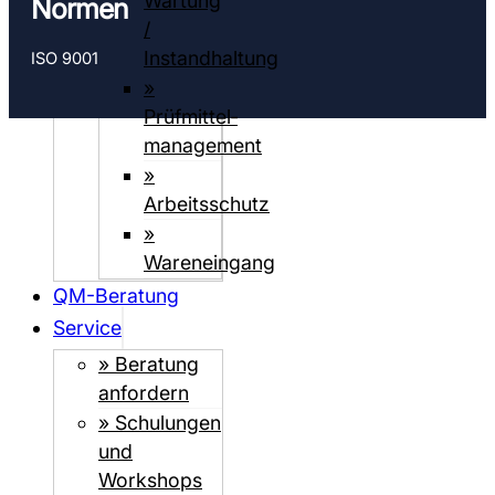
Wartung
Normen
/
Instandhaltung
ISO 9001
»
Prüfmittel­­
management
»
Arbeitsschutz
»
Wareneingang
QM-Beratung
Service
» Beratung
anfordern
» Schulungen
und
Workshops