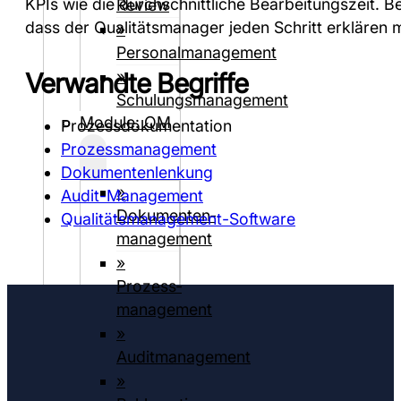
KPIs wie die durchschnittliche Bearbeitungszeit. B
Review
dass der Qualitätsmanager jeden Schritt erklären 
»
Personalmanagement
»
Verwandte Begriffe
Schulungsmanagement
Module: QM
Prozessdokumentation
Prozessmanagement
Dokumentenlenkung
»
Audit-Management
Dokumenten­­
Qualitätsmanagement-Software
management
»
Prozess­
management
»
Auditmanagement
»