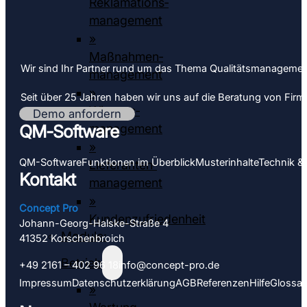
Reklamations­
management
»
Maßnahmen­
Wir sind Ihr Partner rund um das Thema Qualitäts­­managemen
management
»
Seit über 25 Jahren haben wir uns auf die Beratung von Firmen 
Wissens­
Demo anfordern
management
QM-Software
»
QM-Software
Funktionen im Überblick
Muster­inhalte
Technik &
Lieferanten­­­
Kontakt
management
»
Concept Pro
Kundenzufriedenheit
Johann-Georg-Halske-Straße 4
Module:
41352 Korschen­­broich
Betrieb
+49 2161 – 402 96 18
info@concept-pro.de
Impressum
Datenschutz­­erklärung
AGB
Referenzen
Hilfe
Glossar
»