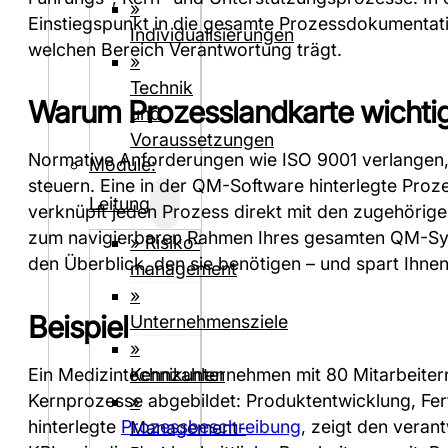
»
Einstiegspunkt in die gesamte Prozessdokumentatio
Individualisierungen
welchen Bereich Verantwortung trägt.
»
Technik
Warum Prozesslandkarte wichtig
und
Voraussetzungen
Normative Anforderungen wie ISO 9001 verlangen
Module:
steuern. Eine in der QM-Software hinterlegte Proze
Leitung
verknüpft jeden Prozess direkt mit den zugehöri
zum navigierbaren Rahmen Ihres gesamten QM-System
» Risiko­
den Überblick, den sie benötigen – und spart Ihnen
management
»
Beispiel
Unternehmensziele
»
Ein Medizintechnikunternehmen mit 80 Mitarbeitern
Kennzahlen
Kernprozesse abgebildet: Produktentwicklung, Fe
»
hinterlegte
Prozessbeschreibung
, zeigt den veran
Management-