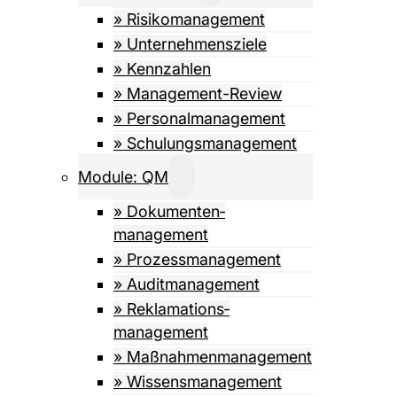
» Risiko­management
» Unternehmensziele
» Kennzahlen
» Management-Review
» Personalmanagement
» Schulungsmanagement
Module: QM
» Dokumenten­­
management
» Prozess­management
» Auditmanagement
» Reklamations­
management
» Maßnahmen­management
» Wissens­management