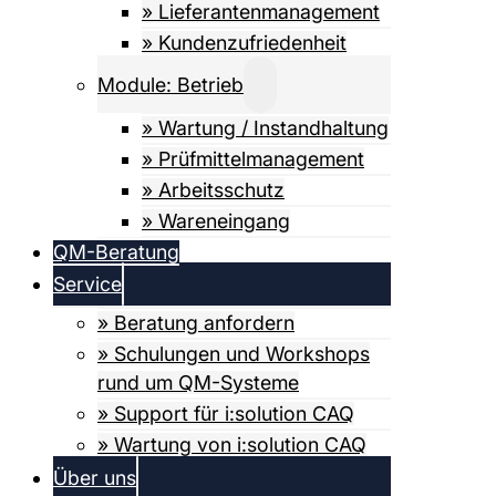
» Lieferanten­­­management
» Kundenzufriedenheit
Module: Betrieb
» Wartung / Instandhaltung
» Prüfmittel­­management
» Arbeitsschutz
» Wareneingang
QM-Beratung
Service
» Beratung anfordern
» Schulungen und Workshops
rund um QM-Systeme
» Support für i:solution CAQ
» Wartung von i:solution CAQ
Über uns