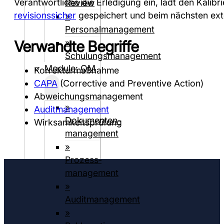
Verantwortliche die Erledigung ein, lädt den Kali
Review
revisionssicher
gespeichert und beim nächsten exte
»
Personalmanagement
»
Verwandte Begriffe
Schulungsmanagement
Module: QM
Korrekturmaßnahme
CAPA
(Corrective and Preventive Action)
Abweichungsmanagement
»
Auditmanagement
Dokumenten­­
Wirksamkeitsprüfung
management
»
Prozess­
management
»
Auditmanagement
»