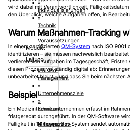
»
wird dabei mit Verantwortlichkeit, Fälligkeitsdatu
Individualisierungen
den Überblick, welche Aufgaben offen, in Bearbei
»
Technik
Warum Maßnahmen-Tracking wic
und
Voraussetzungen
In einem zertifizierten
QM-System
nach ISO 9001 
Module:
identifizieren – sie müssen nachweislich bearbeit
Leitung
verlieren sich Aufgaben im Tagesgeschäft, Fristen
diesen Prozess vollständig digital ab: Erinnerun
» Risiko­
unbearbeitet bleibt – und dass Sie beim nächsten
management
»
Beispiel
Unternehmensziele
»
Ein Medizintechnikunternehmen erfasst im Rahmen e
Kennzahlen
fristgerecht durchgeführt. In der QM-Software wi
»
Fälligkeit in 14 Tagen. Das System sendet automati
Management-