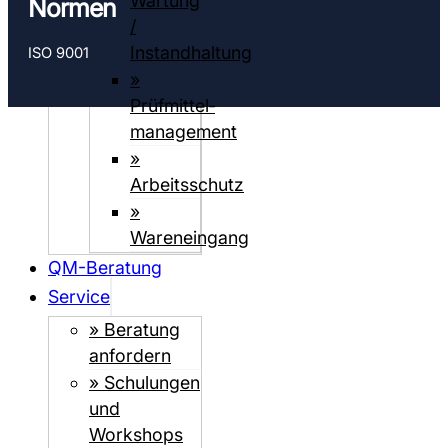
Wartung
Normen
/
Instandhaltung
ISO 9001
»
Prüfmittel­­
management
»
Arbeitsschutz
»
Wareneingang
QM-Beratung
Service
» Beratung
anfordern
» Schulungen
und
Workshops