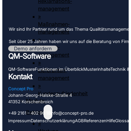
Reklamations­
management
»
Maßnahmen­
Wir sind Ihr Partner rund um das Thema Qualitäts­­managemen
management
»
Seit über 25 Jahren haben wir uns auf die Beratung von Firmen 
Wissens­
Demo anfordern
management
QM-Software
»
QM-Software
Funktionen im Überblick
Muster­inhalte
Technik &
Lieferanten­­­
Kontakt
management
»
Concept Pro
Kundenzufriedenheit
Johann-Georg-Halske-Straße 4
Module:
41352 Korschen­­broich
Betrieb
+49 2161 – 402 96 18
info@concept-pro.de
Impressum
Datenschutz­­erklärung
AGB
Referenzen
Hilfe
Glossar
»