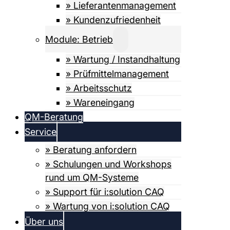
» Lieferanten­­­management
» Kundenzufriedenheit
Module: Betrieb
» Wartung / Instandhaltung
» Prüfmittel­­management
» Arbeitsschutz
» Wareneingang
QM-Beratung
Service
» Beratung anfordern
» Schulungen und Workshops
rund um QM-Systeme
» Support für i:solution CAQ
» Wartung von i:solution CAQ
Über uns