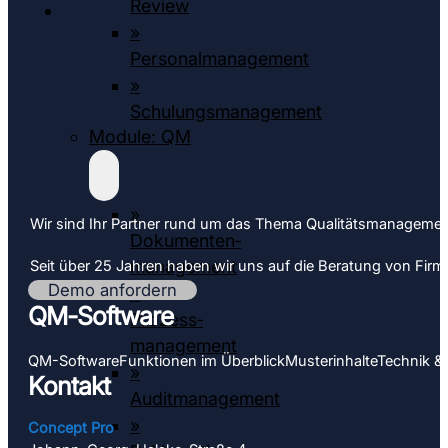
Review
»
Personalmanagement
»
Schulungsmanagement
Module: QM
»
Wir sind Ihr Partner rund um das Thema Qualitäts­­managemen
Dokumenten­­
management
Seit über 25 Jahren haben wir uns auf die Beratung von Firmen 
Demo anfordern
»
QM-Software
Prozess­
management
QM-Software
Funktionen im Überblick
Muster­inhalte
Technik &
»
Kontakt
Auditmanagement
»
Concept Pro