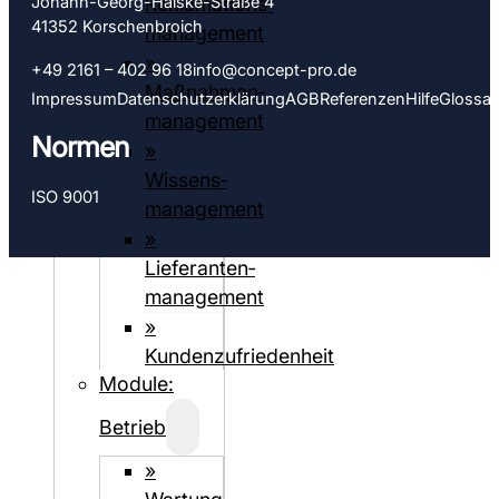
Johann-Georg-Halske-Straße 4
Reklamations­
41352 Korschen­­broich
management
»
+49 2161 – 402 96 18
info@concept-pro.de
Maßnahmen­
Impressum
Datenschutz­­erklärung
AGB
Referenzen
Hilfe
Glossar
management
Normen
»
Wissens­
ISO 9001
management
»
Lieferanten­­­
management
»
Kundenzufriedenheit
Module:
Betrieb
»