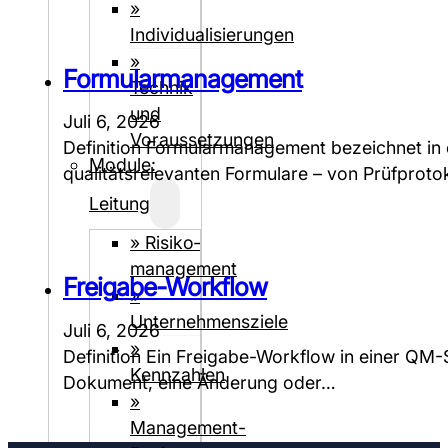
»
Individualisierungen
»
Formularmanagement
Technik
und
Juli 6, 2026
Voraussetzungen
Definition Formularmanagement bezeichnet in e
Module:
qualitätsrelevanten Formulare – von Prüfpro
Leitung
» Risiko­
management
Freigabe-Workflow
»
Unternehmensziele
Juli 6, 2026
»
Definition Ein Freigabe-Workflow in einer QM-S
Kennzahlen
Dokument, eine Änderung oder…
»
Management-