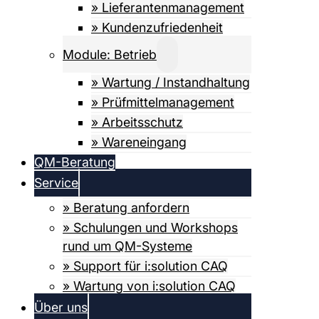
» Lieferanten­­­management
» Kundenzufriedenheit
Module: Betrieb
» Wartung / Instandhaltung
» Prüfmittel­­management
» Arbeitsschutz
» Wareneingang
QM-Beratung
Service
» Beratung anfordern
» Schulungen und Workshops
rund um QM-Systeme
» Support für i:solution CAQ
» Wartung von i:solution CAQ
Über uns