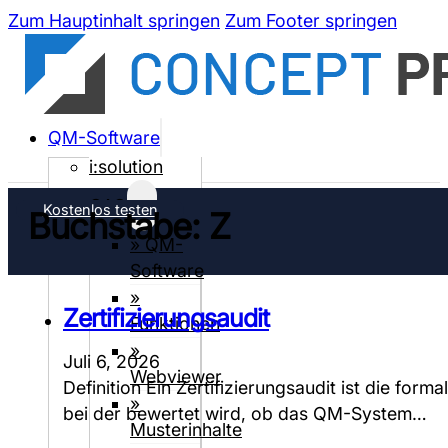
Zum Hauptinhalt springen
Zum Footer springen
QM-Software
i:solution
CAQ
Kostenlos testen
Buchstabe:
Z
» QM-
Software
»
Zertifizierungsaudit
Funktionen
»
Juli 6, 2026
Webviewer
Definition Ein Zertifizierungsaudit ist die for
»
bei der bewertet wird, ob das QM-System…
Musterinhalte