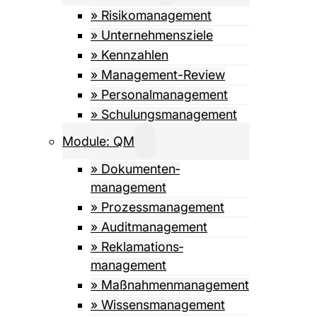
» Risiko­management
» Unternehmensziele
» Kennzahlen
» Management-Review
» Personalmanagement
» Schulungsmanagement
Module: QM
» Dokumenten­­
management
» Prozess­management
» Auditmanagement
» Reklamations­
management
» Maßnahmen­management
» Wissens­management