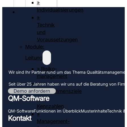
»
Individualisierungen
»
Technik
und
Voraussetzungen
Module:
Leitung
» Risiko­
Wir sind Ihr Partner rund um das Thema Qualitäts­­managemen
management
»
Seit über 25 Jahren haben wir uns auf die Beratung von Firmen 
Unternehmensziele
Demo anfordern
QM-Software
»
Kennzahlen
QM-Software
Funktionen im Überblick
Muster­inhalte
Technik &
»
Kontakt
Management-