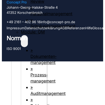
Review
Concept Pro
»
Johann-Georg-Halske-Straße 4
41352 Korschen­­broich
Personalmanagement
»
+49 2161 – 402 96 18
info@concept-pro.de
Schulungsmanagement
Impressum
Datenschutz­­erklärung
AGB
Referenzen
Hilfe
Glossar
Module: QM
Normen
ISO 9001
»
Dokumenten­­
management
»
Prozess­
management
»
Auditmanagement
»