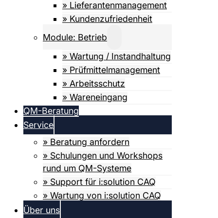
» Lieferanten­­­management
» Kundenzufriedenheit
Module: Betrieb
» Wartung / Instandhaltung
» Prüfmittel­­management
» Arbeitsschutz
» Wareneingang
QM-Beratung
Service
» Beratung anfordern
» Schulungen und Workshops
rund um QM-Systeme
» Support für i:solution CAQ
» Wartung von i:solution CAQ
Über uns