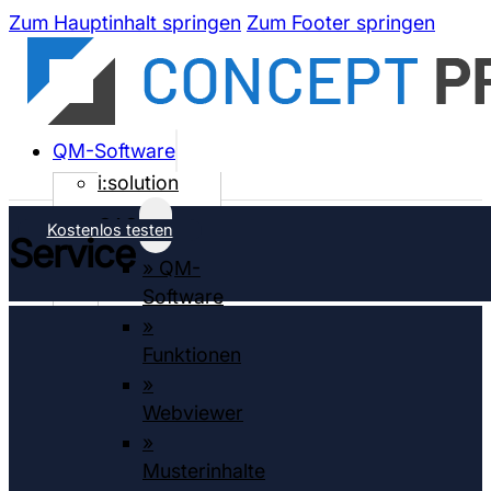
Zum Hauptinhalt springen
Zum Footer springen
QM-Software
i:solution
CAQ
Kostenlos testen
Service
» QM-
Software
»
Funktionen
»
Webviewer
»
Musterinhalte