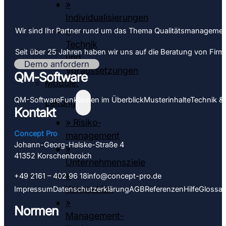
»
Individualisierungen
»
Wir sind Ihr Partner rund um das Thema Qualitäts­­managemen
Technik
Seit über 25 Jahren haben wir uns auf die Beratung von Firmen 
und
Demo anfordern
Voraussetzungen
QM-Software
Module:
QM-Software
Funktionen im Überblick
Muster­inhalte
Technik &
Leitung
Kontakt
» Risiko­
Concept Pro
management
Johann-Georg-Halske-Straße 4
»
41352 Korschen­­broich
Unternehmensziele
»
+49 2161 – 402 96 18
info@concept-pro.de
Kennzahlen
Impressum
Datenschutz­­erklärung
AGB
Referenzen
Hilfe
Glossar
»
Normen
Management-