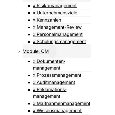
» Risiko­management
» Unternehmensziele
» Kennzahlen
» Management-Review
» Personalmanagement
» Schulungsmanagement
Module: QM
» Dokumenten­­
management
» Prozess­management
» Auditmanagement
» Reklamations­
management
» Maßnahmen­management
» Wissens­management