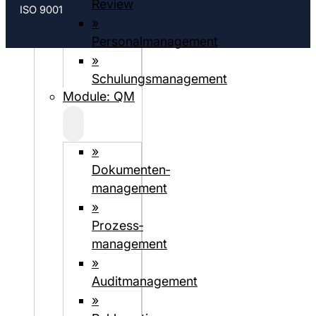
Review
ISO 9001
»
Personalmanagement
»
Schulungsmanagement
Module: QM
»
Dokumenten­­
management
»
Prozess­
management
»
Auditmanagement
»